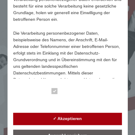
besteht für eine solche Verarbeitung keine gesetzliche
Grundlage, holen wir generell eine Einwilligung der
betroffenen Person ein.
RACER DIGITAL IMPULSE 25
Die Verarbeitung personenbezogener Daten,
VIELEN DANK FÜR
beispielsweise des Namens, der Anschrift, E-Mail-
Adresse oder Telefonnummer einer betroffenen Person,
IHRE ANMELDUNG!
erfolgt stets im Einklang mit der Datenschutz-
Grundverordnung und in Übereinstimmung mit den für
uns geltenden landesspezifischen
Datenschutzbestimmungen. Mittels dieser
Wir sehen uns am 5. November ab 14.30 Uhr!
Datenschutzerklärung möchte unser Unternehmen die
Öffentlichkeit über Art, Umfang und Zweck der von uns
Essenziell
erhobenen, genutzten und verarbeiteten
ZURÜCK
personenbezogenen Daten informieren. Ferner werden
Statistik
betroffene Personen mittels dieser Datenschutzerklärung
über die ihnen zustehenden Rechte aufgeklärt.
✓ Akzeptieren
Wir haben als für die Verarbeitung Verantwortlicher
zahlreiche technische und organisatorische Maßnahmen